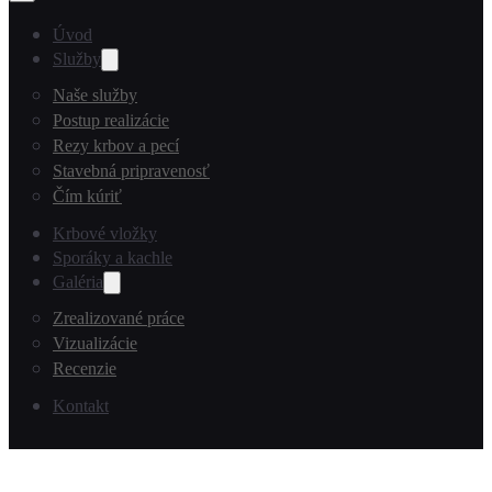
Úvod
Služby
Naše služby
Postup realizácie
Rezy krbov a pecí
Stavebná pripravenosť
Čím kúriť
Krbové vložky
Sporáky a kachle
Galéria
Zrealizované práce
Vizualizácie
Recenzie
Kontakt