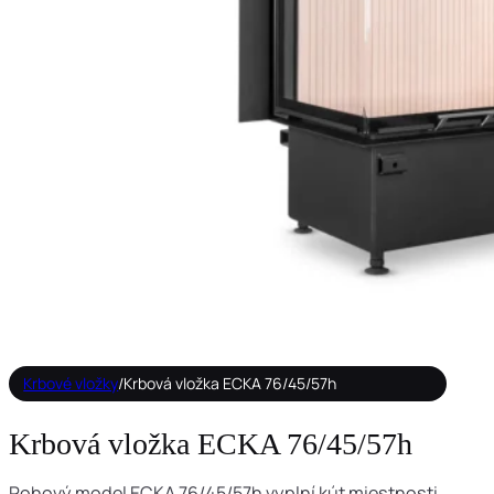
Krbové vložky
/
Krbová vložka ECKA 76/45/57h
Krbová vložka ECKA 76/45/57h
Rohový model ECKA 76/45/57h vyplní kút miestnosti