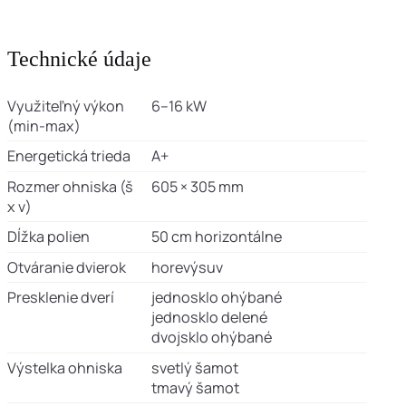
Technické údaje
Využiteľný výkon
6–16 kW
(min-max)
Energetická trieda
A+
Rozmer ohniska (š
605 × 305 mm
x v)
Dĺžka polien
50 cm horizontálne
Otváranie dvierok
horevýsuv
Presklenie dverí
jednosklo ohýbané
jednosklo delené
dvojsklo ohýbané
Výstelka ohniska
svetlý šamot
tmavý šamot