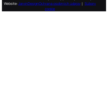
Website:
JarvinDesign
Ochrana osobných údajov
｜
Súbory
cookie