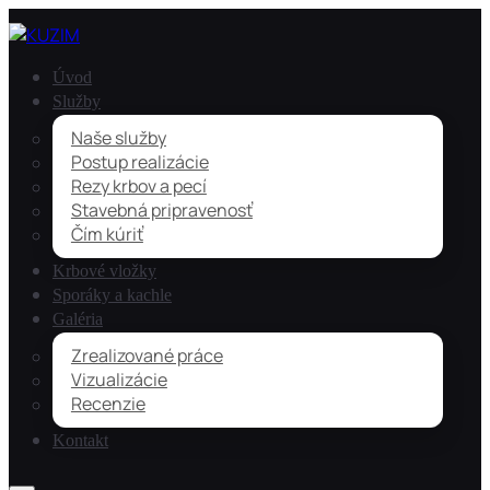
Úvod
Služby
Naše služby
Postup realizácie
Rezy krbov a pecí
Stavebná pripravenosť
Čím kúriť
Krbové vložky
Sporáky a kachle
Galéria
Zrealizované práce
Vizualizácie
Recenzie
Kontakt