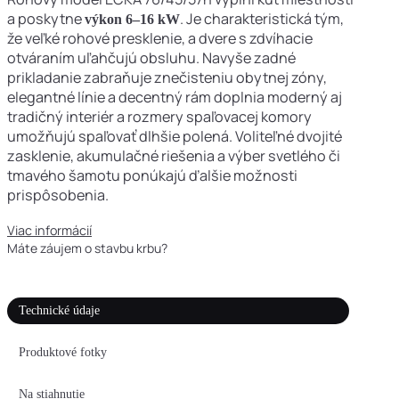
a poskytne
. Je charakteristická tým,
výkon 6–16 kW
že veľké rohové presklenie, a dvere s zdvíhacie
otváraním uľahčujú obsluhu. Navyše zadné
prikladanie zabraňuje znečisteniu obytnej zóny,
elegantné línie a decentný rám doplnia moderný aj
tradičný interiér a rozmery spaľovacej komory
umožňujú spaľovať dlhšie polená. Voliteľné dvojité
zasklenie, akumulačné riešenia a výber svetlého či
tmavého šamotu ponúkajú ďalšie možnosti
prispôsobenia.
Viac informácií
Máte záujem o stavbu krbu?
Kontaktujte nás
Technické údaje
Produktové fotky
Na stiahnutie