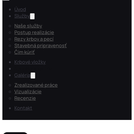
Úvod
Služby
Naše služby
Postup realizácie
Rezy krbov a pecí
Stavebná pripravenosť
Čím kúriť
Krbové vložky
Sporáky a kachle
Galéria
Zrealizované práce
Vizualizácie
Recenzie
Kontakt