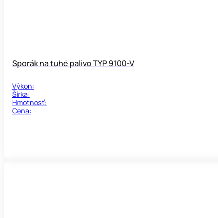
Sporák na tuhé palivo TYP 9100-V
Výkon:
Šírka:
Hmotnosť:
Cena: