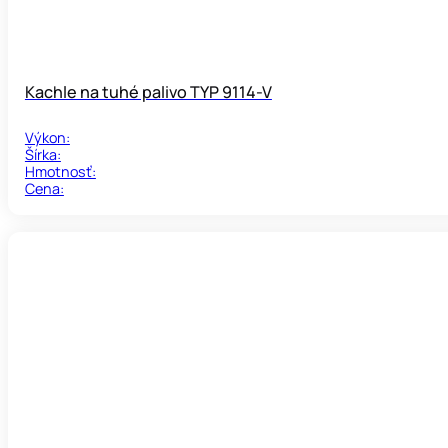
Kachle na tuhé palivo TYP 9114-V
Výkon:
Šírka:
Hmotnosť:
Cena: