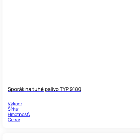
Sporák na tuhé palivo TYP 9180
Výkon:
Šírka:
Hmotnosť:
Cena: