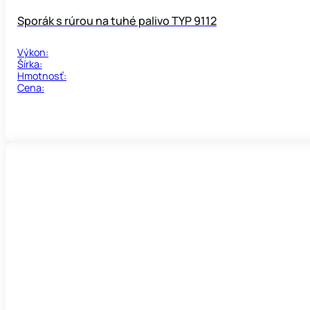
Sporák s rúrou na tuhé palivo TYP 9112
Výkon:
Šírka:
Hmotnosť:
Cena: