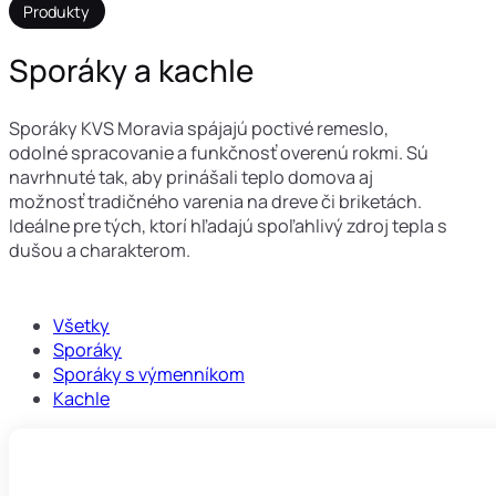
Produkty
Sporáky a kachle
Sporáky KVS Moravia spájajú poctivé remeslo,
odolné spracovanie a funkčnosť overenú rokmi. Sú
navrhnuté tak, aby prinášali teplo domova aj
možnosť tradičného varenia na dreve či briketách.
Ideálne pre tých, ktorí hľadajú spoľahlivý zdroj tepla s
dušou a charakterom.
Všetky
Sporáky
Sporáky s výmenníkom
Kachle