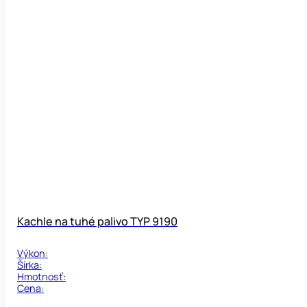
Kachle na tuhé palivo TYP 9190
Výkon:
Šírka:
Hmotnosť:
Cena: