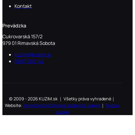
Kontakt
Prevádzka
Cukrovarská 157/2
979 01 Rimavská Sobota
kuzim@kuzim.sk
0907 605 142
© 2009 - 2026 KUZIM.sk ｜ Všetky práva vyhradené｜
Website:
JarvinDesign
Ochrana osobných údajov
｜
Súbory
cookie