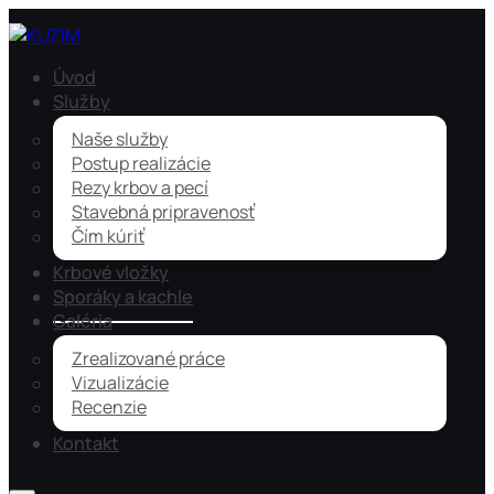
Úvod
Služby
Naše služby
Postup realizácie
Rezy krbov a pecí
Stavebná pripravenosť
Čím kúriť
Krbové vložky
Sporáky a kachle
Galéria
Zrealizované práce
Vizualizácie
Recenzie
Kontakt