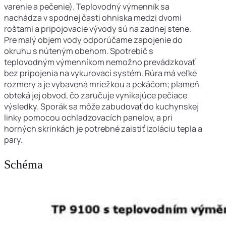
varenie a pečenie). Teplovodný výmenník sa
nachádza v spodnej časti ohniska medzi dvomi
roštami a pripojovacie vývody sú na zadnej stene.
Pre malý objem vody odporúčame zapojenie do
okruhu s núteným obehom. Spotrebič s
teplovodným výmenníkom nemožno prevádzkovať
bez pripojenia na vykurovací systém. Rúra má veľké
rozmery a je vybavená mriežkou a pekáčom; plameň
obteká jej obvod, čo zaručuje vynikajúce pečiace
výsledky. Sporák sa môže zabudovať do kuchynskej
linky pomocou ochladzovacích panelov, a pri
horných skrinkách je potrebné zaistiť izoláciu tepla a
pary.
Schéma