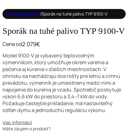
Sporáky a kachle
/
Sporák na tuhé palivo TYP 9100-V
Sporák na tuhé palivo TYP 9100-V
2 079
€
Cena od
Model 9100-V je vybavený teplovodným
výmenníkom, ktorý umožňuje okrem varenia a
pečenia aj kúrenie v ďalších miestnostiach. V
ohnisku sa nachádzajú dva rošty pre letnú a zimnú
prevádzku, výmenník je umiestnený medzi nimi a
napojenie do kúrenia je vzadu. Spotrebič poskytuje
výkon 6,6 kW do priestoru a 3,4–7 kW do vody.
Požaduje častejšie prikladanie, má nastaviteľný
odťah dymu a jednoduchú reguláciu výkonu.
Viac informácií
Máte záujem o produkt?
Kontaktujte nás