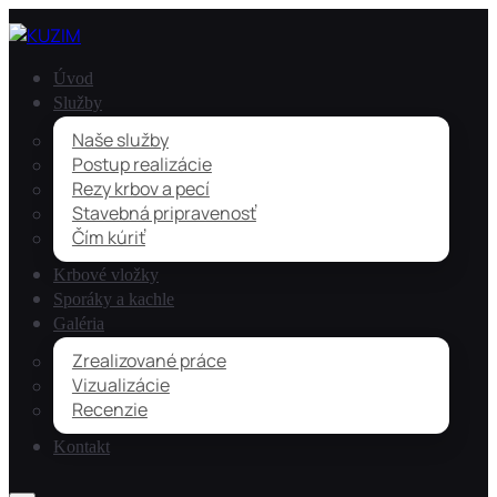
Úvod
Služby
Naše služby
Postup realizácie
Rezy krbov a pecí
Stavebná pripravenosť
Čím kúriť
Krbové vložky
Sporáky a kachle
Galéria
Zrealizované práce
Vizualizácie
Recenzie
Kontakt