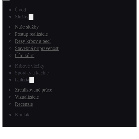
Úvod
Služby
Naše služby
Postup realizácie
Rezy krbov a pecí
Stavebná pripravenosť
Čím kúriť
Krbové vložky
Sporáky a kachle
Galéria
Zrealizované práce
Vizualizácie
Recenzie
Kontakt