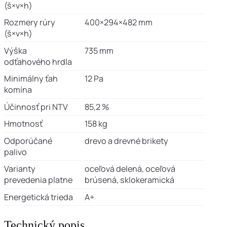
(š×v×h)
Rozmery rúry
400×294×482 mm
(š×v×h)
Výška
735 mm
odťahového hrdla
Minimálny ťah
12 Pa
komína
Účinnosť pri NTV
85,2 %
Hmotnosť
158 kg
Odporúčané
drevo a drevné brikety
palivo
Varianty
oceľová delená, oceľová
prevedenia platne
brúsená, sklokeramická
Energetická trieda
A+
Technický popis