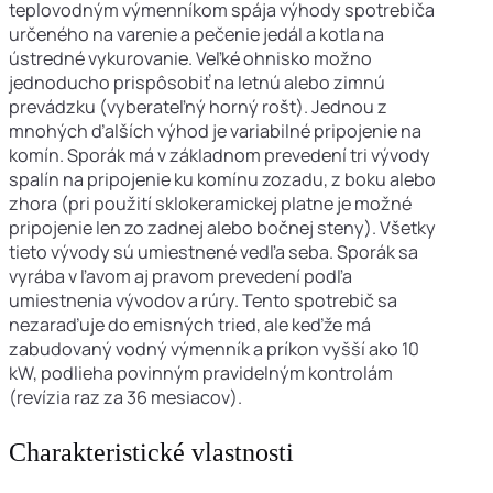
teplovodným výmenníkom spája výhody spotrebiča
určeného na varenie a pečenie jedál a kotla na
ústredné vykurovanie. Veľké ohnisko možno
jednoducho prispôsobiť na letnú alebo zimnú
prevádzku (vyberateľný horný rošt). Jednou z
mnohých ďalších výhod je variabilné pripojenie na
komín. Sporák má v základnom prevedení tri vývody
spalín na pripojenie ku komínu zozadu, z boku alebo
zhora (pri použití sklokeramickej platne je možné
pripojenie len zo zadnej alebo bočnej steny). Všetky
tieto vývody sú umiestnené vedľa seba. Sporák sa
vyrába v ľavom aj pravom prevedení podľa
umiestnenia vývodov a rúry. Tento spotrebič sa
nezaraďuje do emisných tried, ale keďže má
zabudovaný vodný výmenník a príkon vyšší ako 10
kW, podlieha povinným pravidelným kontrolám
(revízia raz za 36 mesiacov).
Charakteristické vlastnosti