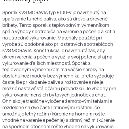
Sporák KVS MORAVIA typ 9100-V je navrhnutý na
spaľovanie tuhého paliva, ako sú drevo a drevené
brikety. Tento sporák s teplovodným výmenníkom
spája výhody spotrebiča na varenie a pečenie a kotla
na ústredné vykurovanie. Materiály použité pri
výrobe sú obdobné ako pri ostatných spotrebičoch
KVS MORAVIA. Konštrukcia je navrhnutá tak, aby
okrem varenia a pečenia využila svoj potenciál aj na
vykurovanie ďalších miestností. Sporák s
teplovodným výmenníkom má väčšie nároky na
obsluhu než modely bez výmenníka, preto vyžaduje
častejšie prikladanie paliva a roštovanie a nie je
možné nastaviť stáložárnu prevádzku. Je vhodný pre
vykurovanie menších bytových jednotiek a chát.
Ohnisko je tradične vyložené šamotovými tehlami a
rozdelené na dve časti liatinovými roštami, čo
umožňuje letný režim (kúrenie na hornom rošte
vhodné na varenie a pečenie) a zimný režim (kúrenie
na spodnom otočnom rošte vhodné na vykurovanie,