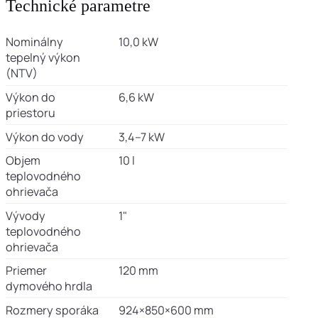
Technické parametre
Nominálny
10,0 kW
tepelný výkon
(NTV)
Výkon do
6,6 kW
priestoru
Výkon do vody
3,4–7 kW
Objem
10 l
teplovodného
ohrievača
Vývody
1"
teplovodného
ohrievača
Priemer
120 mm
dymového hrdla
Rozmery sporáka
924×850×600 mm