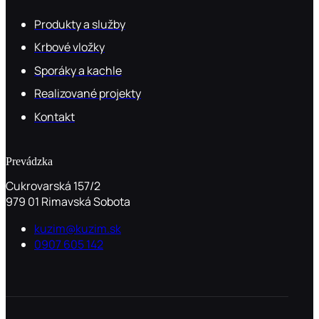
Produkty a služby
Krbové vložky
Sporáky a kachle
Realizované projekty
Kontakt
Prevádzka
Cukrovarská 157/2
979 01 Rimavská Sobota
kuzim@kuzim.sk
0907 605 142