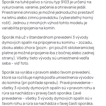
Sporák na tuhé palivo s rúrou typ 9103 je určený na
vykurovanie, varenie, pečenie a ohrievanie jedál.
Priestranné ohnisko je možné jednoducho prestaviť
na letnú alebo zimnú prevádzku (vyberateľný horný
rošt). Jednou z mnohých výhod tohto modelu je
variabilita pripojenia na komín.
Sporák má už v štandardnom prevedení 3 vývody
dymových spalín na pripojenie ku komínu – zozadu,
zboku alebo zhora (pozn.: pri použití sklokeramickej
platne je možné pripojenie iba z bočnej alebo zadnej
strany). Všetky tieto vývody sú umiestnené vedľa
seba – viď foto.
Sporák sa vyrába v pravom alebo ľavom prevedení,
ktoré sa rozlišuje najmä podľa umiestnenia vývodov
do komína (pri pohľade spredu). Pravé prevedenie –
všetky 3 vývody dymových spalín sú v pravom rohu a
rúra sa nachádza v pravej časti sporáka. Ľavé
prevedenie – všetky 3 vývody dymových spalín sú v
ľavom rohu a rúra sa nachádza v ľavej časti sporáka.