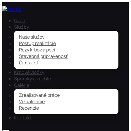
Úvod
Služby
Naše služby
Postup realizácie
Rezy krbov a pecí
Stavebná pripravenosť
Čím kúriť
Krbové vložky
Sporáky a kachle
Galéria
Zrealizované práce
Vizualizácie
Recenzie
Kontakt