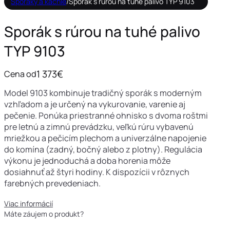
Sporáky a kachle
/
Sporák s rúrou na tuhé palivo TYP 9103
Sporák s rúrou na tuhé palivo
TYP 9103
1 373
€
Cena od
Model 9103 kombinuje tradičný sporák s moderným
vzhľadom a je určený na vykurovanie, varenie aj
pečenie. Ponúka priestranné ohnisko s dvoma roštmi
pre letnú a zimnú prevádzku, veľkú rúru vybavenú
mriežkou a pečicím plechom a univerzálne napojenie
do komína (zadný, bočný alebo z plotny). Regulácia
výkonu je jednoduchá a doba horenia môže
dosiahnuť až štyri hodiny. K dispozícii v rôznych
farebných prevedeniach.
Viac informácií
Máte záujem o produkt?
Kontaktujte nás