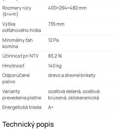
Rozmery rúry
400×294×482 mm
(š×v×h)
Výška
735 mm
odťahového hrdla
Minimálny ťah
12 Pa
komína
Účinnosť pri NTV
83,2 %
Hmotnosť
140 kg
Odporúčané
drevo a drevné brikety
palivo
Varianty
oceľová delená, oceľová
prevedenia platne
brúsená, sklokeramická
Energetická trieda
A+
Technický popis