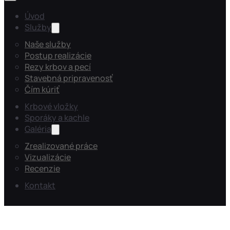
Úvod
Služby
Naše služby
Postup realizácie
Rezy krbov a pecí
Stavebná pripravenosť
Čím kúriť
Krbové vložky
Sporáky a kachle
Galéria
Zrealizované práce
Vizualizácie
Recenzie
Kontakt