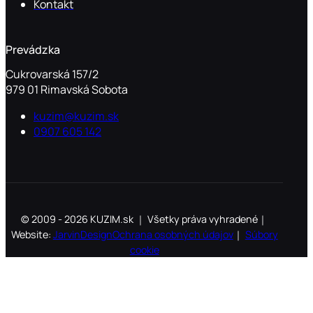
Kontakt
Prevádzka
Cukrovarská 157/2
979 01 Rimavská Sobota
kuzim@kuzim.sk
0907 605 142
© 2009 - 2026 KUZIM.sk ｜ Všetky práva vyhradené｜
Website:
JarvinDesign
Ochrana osobných údajov
｜
Súbory
cookie