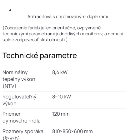
Antracitová s chrómovanými doplnkami
(Zobrazenie farieb je len orientačné, ovplyvnené
technickými parametrami jednotlivých monitorov, a nemusí
úplne zodpovedať skutočnosti.)
Technické parametre
Nominálny
8,4 kW
tepelný výkon
(NTV)
Regulovateľný
8–10 kW
výkon
Priemer
120 mm
dymového hrdla
Rozmery sporáka
810×850×600 mm
(š×v×h)