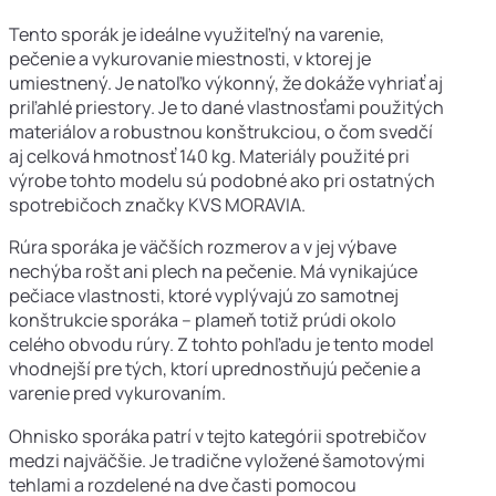
Tento sporák je ideálne využiteľný na varenie,
pečenie a vykurovanie miestnosti, v ktorej je
umiestnený. Je natoľko výkonný, že dokáže vyhriať aj
priľahlé priestory. Je to dané vlastnosťami použitých
materiálov a robustnou konštrukciou, o čom svedčí
aj celková hmotnosť 140 kg. Materiály použité pri
výrobe tohto modelu sú podobné ako pri ostatných
spotrebičoch značky KVS MORAVIA.
Rúra sporáka je väčších rozmerov a v jej výbave
nechýba rošt ani plech na pečenie. Má vynikajúce
pečiace vlastnosti, ktoré vyplývajú zo samotnej
konštrukcie sporáka – plameň totiž prúdi okolo
celého obvodu rúry. Z tohto pohľadu je tento model
vhodnejší pre tých, ktorí uprednostňujú pečenie a
varenie pred vykurovaním.
Ohnisko sporáka patrí v tejto kategórii spotrebičov
medzi najväčšie. Je tradične vyložené šamotovými
tehlami a rozdelené na dve časti pomocou