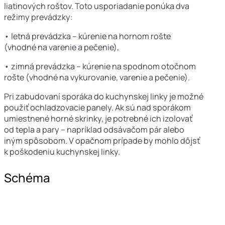
liatinových roštov. Toto usporiadanie ponúka dva
režimy prevádzky:
• letná prevádzka – kúrenie na hornom rošte
(vhodné na varenie a pečenie),
• zimná prevádzka – kúrenie na spodnom otočnom
rošte (vhodné na vykurovanie, varenie a pečenie).
Pri zabudovaní sporáka do kuchynskej linky je možné
použiť ochladzovacie panely. Ak sú nad sporákom
umiestnené horné skrinky, je potrebné ich izolovať
od tepla a pary – napríklad odsávačom pár alebo
iným spôsobom. V opačnom prípade by mohlo dôjsť
k poškodeniu kuchynskej linky.
Schéma