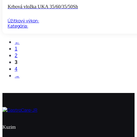
Krbová vložka UKA 35/60/35/50Sh
Úžitkový výkon:
Kategória:
←
1
2
3
4
→
Kuzim