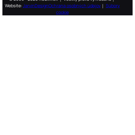
Website:
JarvinDesign
Ochrana osobných údajov
｜
Súbory
cookie