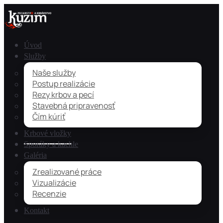
Úvod
Služby
Naše služby
Postup realizácie
Rezy krbov a pecí
Stavebná pripravenosť
Čím kúriť
Krbové vložky
Sporáky a kachle
Galéria
Zrealizované práce
Vizualizácie
Recenzie
Kontakt