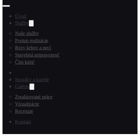
Úvod
Služby
Naše služby
Postup realizácie
Rezy krbov a pecí
Stavebná pripravenosť
Čím kúriť
Krbové vložky
Sporáky a kachle
Galéria
Zrealizované práce
Vizualizácie
Recenzie
Kontakt