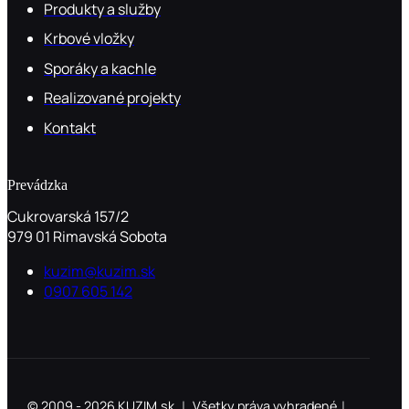
Produkty a služby
Krbové vložky
Sporáky a kachle
Realizované projekty
Kontakt
Prevádzka
Cukrovarská 157/2
979 01 Rimavská Sobota
kuzim@kuzim.sk
0907 605 142
© 2009 - 2026 KUZIM.sk ｜ Všetky práva vyhradené｜